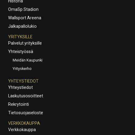
Historia
OmaSp Stadion
Wallsport Areena
Jalkapallolukio
YRITYKSILLE
Palvelut yrityksille
Yhteistyössä
Meidän Kaupunki
Yrityskerho
YHTEYSTIEDOT
Yhteystiedot
Laskutusosoitteet
Rekrytointi
Tietosuojaseloste
VERKKOKAUPPA
Verkkokauppa