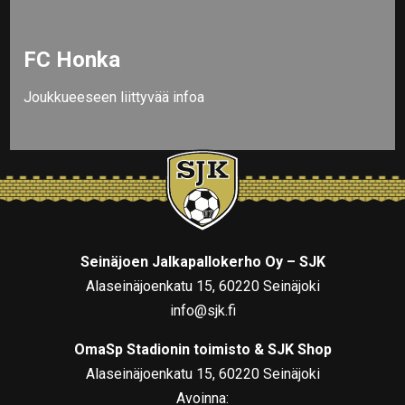
FC Honka
Joukkueeseen liittyvää infoa
Seinäjoen Jalkapallokerho Oy – SJK
Alaseinäjoenkatu 15, 60220 Seinäjoki
info@sjk.fi
OmaSp Stadionin toimisto & SJK Shop
Alaseinäjoenkatu 15, 60220 Seinäjoki
Avoinna: